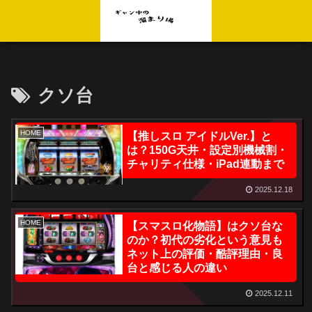
クソ台
HOME
【推しスロ アイドルVer.】と
は？150G天井・設定別機械割・
チャリティ仕様・iPad連動まで
2025.12.18
HOME
【スマスロ化物語】はクソ台な
のか？初代の劣化という意見も
ネット上の評価・酷評理由・良
台と感じる人の違い
2025.12.11