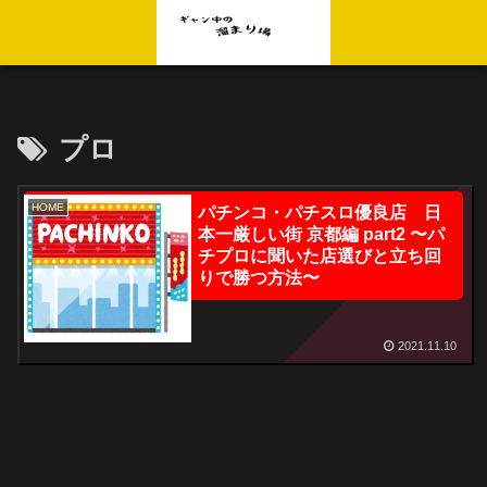
プロ
HOME
パチンコ・パチスロ優良店 日
本一厳しい街 京都編 part2 〜パ
チプロに聞いた店選びと立ち回
りで勝つ方法〜
2021.11.10