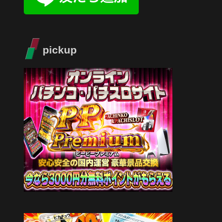
pickup