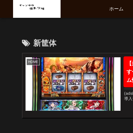
ホーム
新筐体
HOME
【
す
ム
(ads
導入