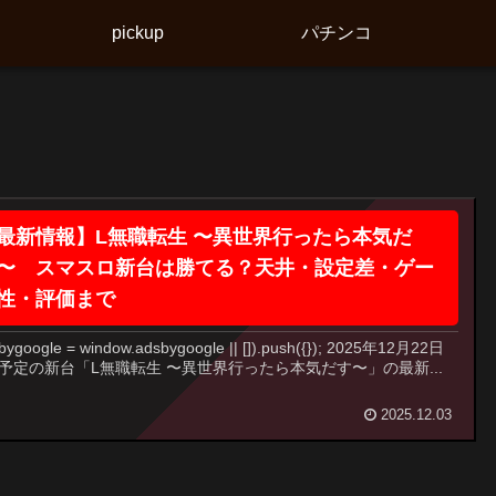
pickup
パチンコ
最新情報】L無職転生 〜異世界行ったら本気だ
〜 スマスロ新台は勝てる？天井・設定差・ゲー
性・評価まで
bygoogle = window.adsbygoogle || []).push({}); 2025年12月22日
予定の新台「L無職転生 〜異世界行ったら本気だす〜」の最新...
2025.12.03