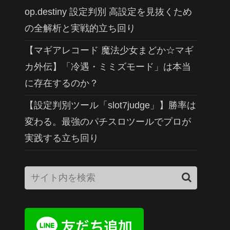
op.destiny 設定判別 高設定を見抜くため
の全解析と実戦的立ち回り
【マギアレコード 魔法少女まどか☆マギ
カ外伝】「冷遇・ミミズモード」は本当
に存在するのか？
【設定判別ツール「slot7judge」】勝率は
変わる。最強のパチスロツールでプロが
実践する立ち回り