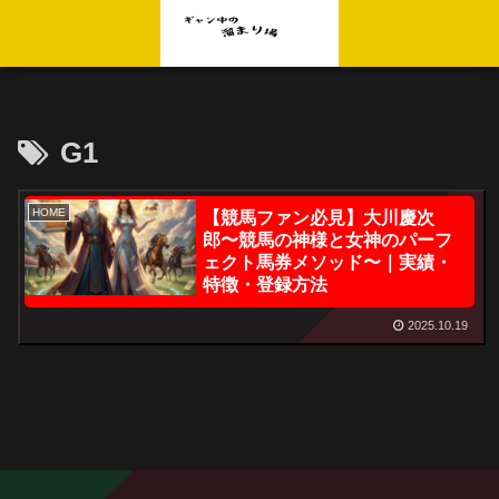
G1
HOME
【競馬ファン必見】大川慶次
郎〜競馬の神様と女神のパーフ
ェクト馬券メソッド〜｜実績・
特徴・登録方法
2025.10.19