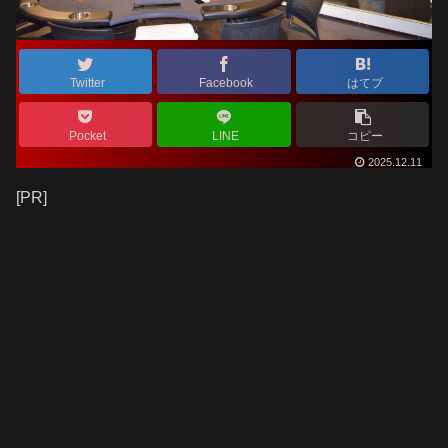
Twitter
Facebook
はてブ
Pocket
LINE
コピー
2025.12.11
[PR]