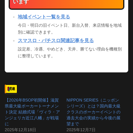
います
地域イベント一覧を見る
今日・明日の旧イベント日、新台入替、来店情報を地域
別に確認できます。
スマスロ・パチスロ関連記事を見る
設定差、冷遇、やめどき、天井、勝てない理由を機種別
に整理しています。
関連
【2026年BSOP初開催】滋賀
NIPPON SERIES（ニッポン
県最大級ポーカートーナメン
シリーズ）とは？国内最大級
ト決定 結婚式場「ヴィラ・ア
クラスのポーカーイベントの
ンジェリカ近江八幡」が戦場
過去大会の実績から今後の展
に
望まで
2025年12月18日
2025年12月7日