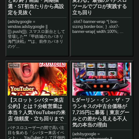
とめ 終了画面・周期抽
変わる。最強のパチスロ
選・ST初当たりから高設
ツールでプロが実践する
定を見抜く
立ち回り
(adsbygoogle =
.slot7-banner-wrap *{ box-
window.adsbygoogle ||
sizing:border-box; } .slot7-
[]).push({}); スマスロ新台として
banner-wrap{ width:100%; ...
登場した**『甲鉄城のカバネリ
海門決戦』**は、前作カバネリ
のゲ...
HOME
HOME
【スロット シバター来店
Lダーリン・イン・ザ・フ
公約】とは？分岐営業は
ランキスの中古台価格が
本当？人気YouTuberの来
7,735円に暴落｜東京グー
店 信頼度・立ち回りまで
ルとの差から見える不人
気の本当の理由
パチスロユーザーの間で高い注
目を集める「シバター来店イベ
(adsbygoogle =
ント」。YouTuberとして圧倒的
window.adsbygoogle ||