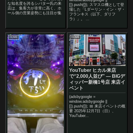
な知名度を誇るシバター氏の来
[]).push({}); スマスロ機として登
店は、集客力が非常に高く、ホ
場した「Lダーリン・イン・ザ・
ール側の営業姿勢にも注目が集
フランキス（以下、ダリフ
まります。 本記事では、 シ...
ラ）」。 ...
HOME
HOME
YouTuber ヒカル来店
で“2,000人並び” — BIGデ
ィッパー新橋1号店 来店イ
ベント
(adsbygoogle =
window.adsbygoogle ||
[]).push({}); 📅 来店イベントの概
要 2025年12月7日（日）、
YouTuber...