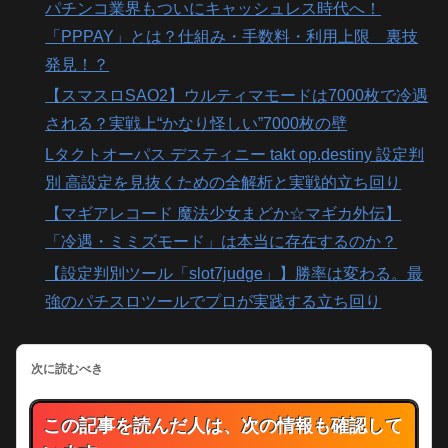
パチンコ業界もついにキャッシュレス時代へ！
「PPPAY」とは？仕組み・手数料・利用上限 裏技
発見！？
【スマスロSAO2】ウルティマモードは7000枚で冷遇
される？実戦上“かなり怪しい”7000枚の壁
Lタクトオーパス デスティニー takt op.destiny 設定判
別 高設定を見抜くための全解析と実戦的立ち回り
【マギアレコード 魔法少女まどか☆マギカ外伝】
「冷遇・ミミズモード」は本当に存在するのか？
【設定判別ツール「slot7judge」】勝率は変わる。最
強のパチスロツールでプロが実践する立ち回り
次に読むべき
この記事を読んだ人は、次の情報も確認して